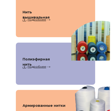
Нить
вышивальная
подробнее
Полиэфирная
нить
подробнее
Армированные нитки